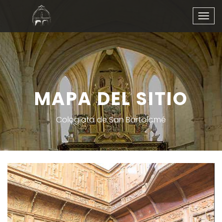
Togg
navig
MAPA DEL SITIO
Colegiata de San Bartolomé