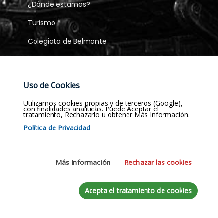
¿Dónde estamos?
Turismo
Colegiata de Belmonte
Visita Virtual
Uso de Cookies
Evangelio del día
Utilizamos cookies propias y de terceros (Google),
con finalidades analíticas. Puede
Aceptar
el
Horarios Misas
tratamiento,
Rechazarlo
u obtener
Más Información
.
Política de Privacidad
Horarios Visita
Reservar Visita
Más Información
Rechazar las cookies
Acepta el tratamiento de cookies
Copyright ©
2023/26
Colegiata de Belmonte. Diseñado por
ATOMUS Web Design