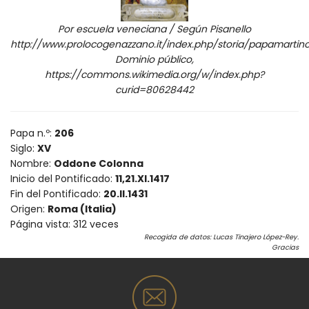
Por escuela veneciana / Según Pisanello
http://www.prolocogenazzano.it/index.php/storia/papamarti
Dominio público,
https://commons.wikimedia.org/w/index.php?
curid=80628442
Papa n.º:
206
Siglo:
XV
Nombre:
Oddone Colonna
Inicio del Pontificado:
11,21.XI.1417
Fin del Pontificado:
20.II.1431
Origen:
Roma (Italia)
Página vista:
312
veces
Recogida de datos: Lucas Tinajero López-Rey.
Gracias